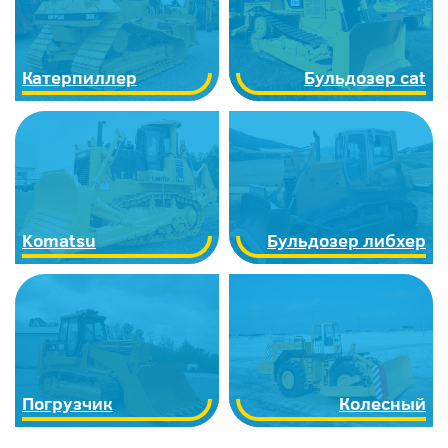
Катерпиллер
Бульдозер cat
Komatsu
Бульдозер либхер
Погрузчик
Колесный