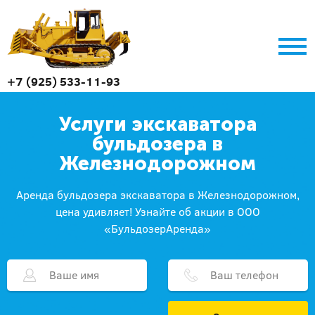
+7 (925) 533-11-93
Услуги экскаватора
бульдозера в
Железнодорожном
Аренда бульдозера экскаватора в Железнодорожном,
цена удивляет! Узнайте об акции в ООО
«БульдозерАренда»