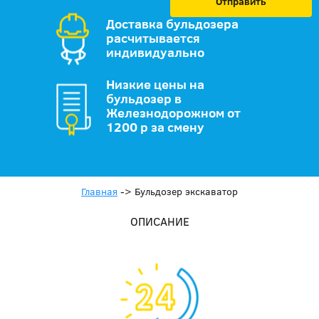
Отправить
Доставка бульдозера
расчитывается
индивидуально
Низкие цены на
бульдозер в
Железнодорожном от
1200 р за смену
Главная
->
Бульдозер экскаватор
ОПИСАНИЕ