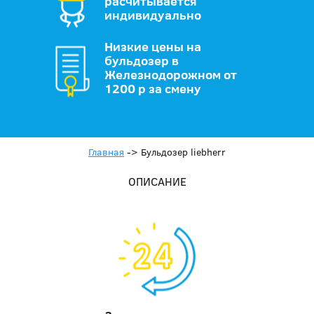
расчитывается
индивидуально
Низкие цены на
бульдозер в
Железнодорожном от
1200 р за смену
Главная
->
Бульдозер liebherr
ОПИСАНИЕ