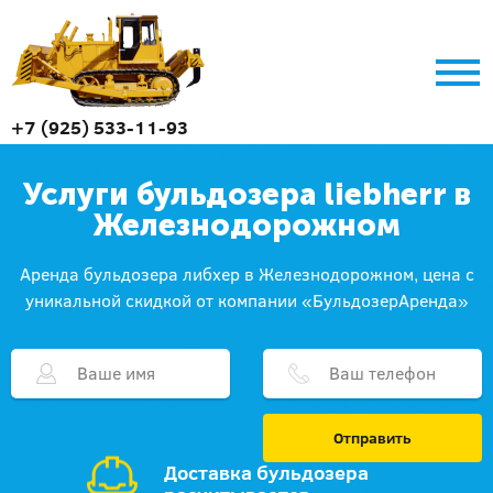
+7 (925) 533-11-93
Услуги бульдозера liebherr в
Железнодорожном
Аренда бульдозера либхер в Железнодорожном, цена с
уникальной скидкой от компании «БульдозерАренда»
Отправить
Доставка бульдозера