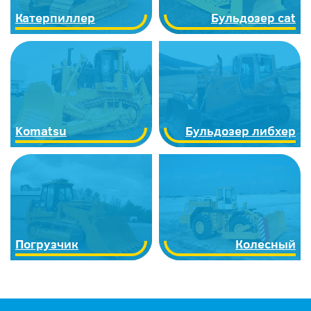
Катерпиллер
Бульдозер cat
Komatsu
Бульдозер либхер
Погрузчик
Колесный