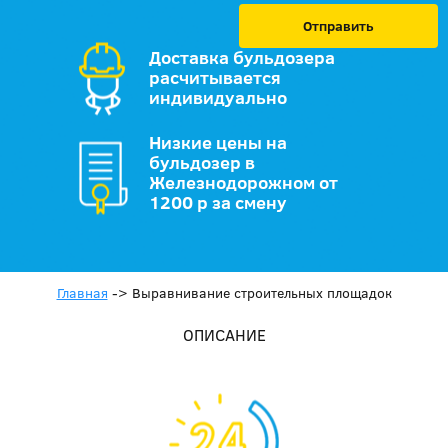
Отправить
Доставка бульдозера
расчитывается
индивидуально
Низкие цены на
бульдозер в
Железнодорожном от
1200 р за смену
Главная
->
Выравнивание строительных площадок
ОПИСАНИЕ